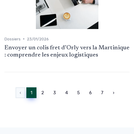
•
Dossiers
23/01/2026
Envoyer un colis fret d’Orly vers la Martinique
: comprendre les enjeux logistiques
‹
1
2
3
4
5
6
7
›