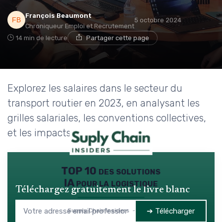
François Beaumont
5 octobre 2024
Chroniqueur Emploi et Recrutement
14 min de lecture
Partager cette page
Explorez les salaires dans le secteur du
transport routier en 2023, en analysant les
grilles salariales, les conventions collectives,
et les impacts de l'ancienneté.
TOP 10 des solutions
IA pour la logistique
Téléchargez gratuitement le livre blanc
➔ Télécharger
Supply Chain Insiders — 2026