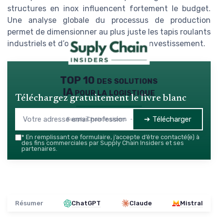
structures en inox influencent fortement le budget.
Une analyse globale du processus de production
permet de dimensionner au plus juste les tapis roulants
industriels et d’optimiser le retour sur investissement.
TOP 10 des solutions
IA pour la logistique
Téléchargez gratuitement le livre blanc
➔ Télécharger
Supply Chain Insiders — 2026
*
En remplissant ce formulaire, j’accepte d’être contacté(e) à
des fins commerciales par Supply Chain Insiders et ses
partenaires.
Résumer
ChatGPT
Claude
Mistral