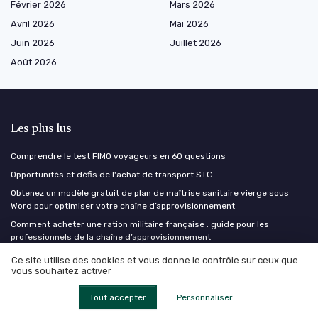
Février 2026
Mars 2026
Avril 2026
Mai 2026
Juin 2026
Juillet 2026
Août 2026
Les plus lus
Comprendre le test FIMO voyageurs en 60 questions
Opportunités et défis de l'achat de transport STG
Obtenez un modèle gratuit de plan de maîtrise sanitaire vierge sous
Word pour optimiser votre chaîne d’approvisionnement
Comment acheter une ration militaire française : guide pour les
professionnels de la chaîne d’approvisionnement
Ups paris hub : un nouveau centre logistique au cœur de l'Île-de-France
Ce site utilise des cookies et vous donne le contrôle sur ceux que
vous souhaitez activer
Les derniers articles
Tout accepter
Personnaliser