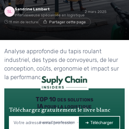
Sandrine Lambert
2 mars 2025
Intervieweuse spécialisée en logistique
11 min de lecture
Partager cette page
Analyse approfondie du tapis roulant
industriel, des types de convoyeurs, de leur
conception, coûts, ergonomie et impact sur
la performance logistique.
TOP 10 des solutions
IA pour la logistique
Téléchargez gratuitement le livre blanc
➔ Télécharger
Supply Chain Insiders — 2026