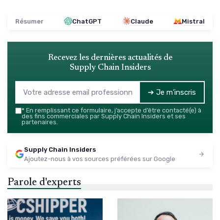
Résumer
ChatGPT
Claude
Mistral
Recevez les dernières actualités de
Supply Chain Insiders
➔ Je m'inscris
*
En remplissant ce formulaire, j’accepte d’être contacté(e) à
des fins commerciales par Supply Chain Insiders et ses
partenaires.
Supply Chain Insiders
Ajoutez-nous à vos sources préférées sur Google
Parole d'experts