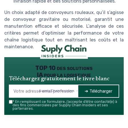
livraison rapide et des solutions personnalisées.
Un choix adapté de convoyeurs rouleaux, qu’il s’agisse
de convoyeur gravitaire ou motorisé, garantit une
manutention efficace et sécurisée. L’analyse de ces
critères permet d’optimiser la performance de votre
chaîne logistique tout en maîtrisant les coûts et la
maintenance.
TOP 10 des solutions
IA pour la logistique
Téléchargez gratuitement le livre blanc
➔ Télécharger
Supply Chain Insiders — 2026
*
En remplissant ce formulaire, j’accepte d’être contacté(e) à
des fins commerciales par Supply Chain Insiders et ses
partenaires.