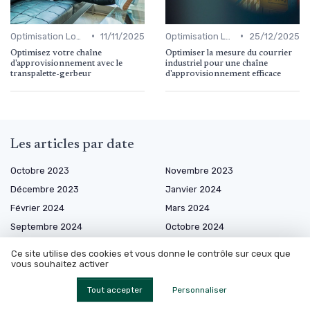
•
•
Optimisation Logistique
11/11/2025
Optimisation Logistique
25/12/2025
Optimisez votre chaîne
Optimiser la mesure du courrier
d'approvisionnement avec le
industriel pour une chaîne
transpalette-gerbeur
d'approvisionnement efficace
Les articles par date
Octobre 2023
Novembre 2023
Décembre 2023
Janvier 2024
Février 2024
Mars 2024
Septembre 2024
Octobre 2024
Décembre 2024
Janvier 2025
Ce site utilise des cookies et vous donne le contrôle sur ceux que
Février 2025
Mars 2025
vous souhaitez activer
Avril 2025
Mai 2025
Tout accepter
Personnaliser
Juin 2025
Juillet 2025