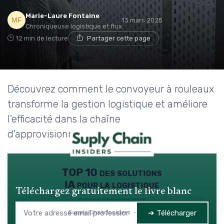
Marie-Laure Fontaine
13 mars 2025
Chroniqueuse logistique et flux
12 min de lecture
Partager cette page
Découvrez comment le convoyeur à rouleaux
transforme la gestion logistique et améliore
l'efficacité dans la chaîne
d'approvisionnement.
TOP 10 des solutions
IA pour la logistique
Téléchargez gratuitement le livre blanc
➔ Télécharger
Supply Chain Insiders — 2026