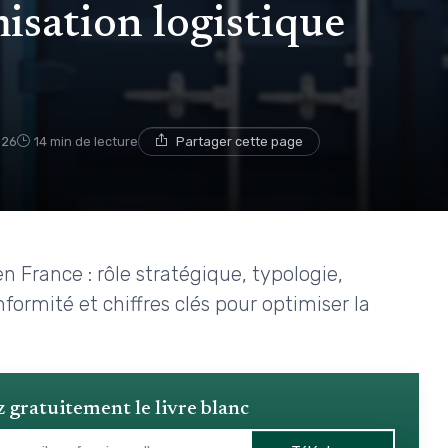
isation logistique
2026
14 min de lecture
Partager cette page
France : rôle stratégique, typologie,
formité et chiffres clés pour optimiser la
 gratuitement le livre blanc