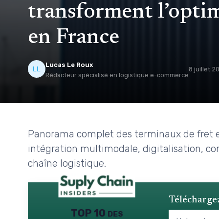
transforment l’optim
en France
Lucas Le Roux
8 juillet 
Rédacteur spécialisé en logistique e-commerce
Panorama complet des terminaux de fret en 
intégration multimodale, digitalisation, con
chaîne logistique.
Téléchargez
TOP 10 des