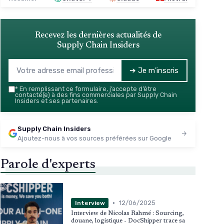
Recevez les dernières actualités de
Supply Chain Insiders
➔ Je m'inscris
*
En remplissant ce formulaire, j’accepte d’être
contacté(e) à des fins commerciales par Supply Chain
Insiders et ses partenaires.
Supply Chain Insiders
Ajoutez-nous à vos sources préférées sur Google
Parole d'experts
•
12/06/2025
Interview
Interview de Nicolas Rahmé : Sourcing,
douane, logistique - DocShipper trace sa