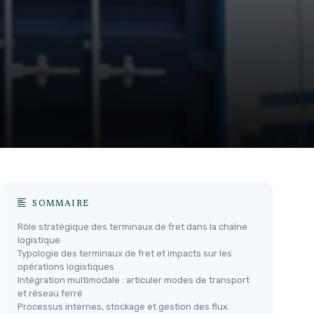
SOMMAIRE
Rôle stratégique des terminaux de fret dans la chaîne
logistique
Typologie des terminaux de fret et impacts sur les
opérations logistiques
Intégration multimodale : articuler modes de transport
et réseau ferré
Processus internes, stockage et gestion des flux