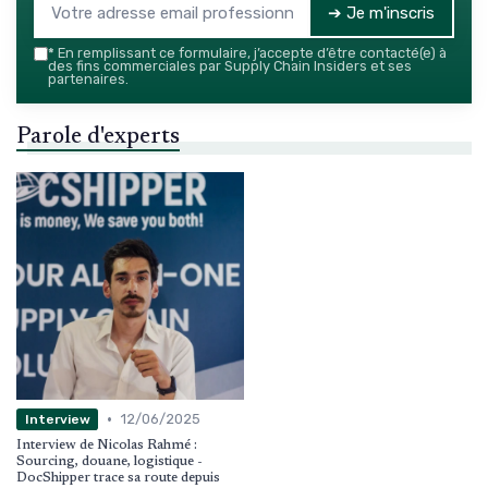
➔ Je m'inscris
*
En remplissant ce formulaire, j’accepte d’être contacté(e) à
des fins commerciales par Supply Chain Insiders et ses
partenaires.
Parole d'experts
•
12/06/2025
Interview
Interview de Nicolas Rahmé :
Sourcing, douane, logistique -
DocShipper trace sa route depuis