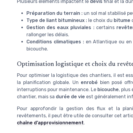
Plusieurs éléments impactent le
devis
final et la du
Préparation du terrain :
un sol mal stabilisé p
Type de liant bitumineux :
le choix du
bitume
o
Gestion des eaux pluviales :
certains
revête
rallonger les délais.
Conditions climatiques :
en Atlantique ou en L
bicouche.
Optimisation logistique et choix du revê
Pour optimiser la logistique des chantiers, il est es
la planification globale. Un
enrobé
bien posé offre
interruptions pour maintenance. Le
bicouche
, plus
chantier, mais sa
durée de vie
est généralement infé
Pour approfondir la gestion des flux et la plan
revêtements, il peut être utile de consulter cet artic
chaîne d’approvisionnement
.