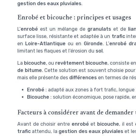
gestion des eaux pluviales
.
Enrobé et bicouche : principes et usages
L’
enrobé
est un mélange de
granulats
et de
lia
surface lisse, résistante et adaptée à un
trafic
inte
en
Loire-Atlantique
ou en
Gironde
. L’
enrobé dr
limitant les flaques et l’érosion du
sol
.
La
bicouche
, ou
revêtement bicouche
, consiste 
de bitume
. Cette solution est souvent choisie pou
mais elle présente des
différences
en termes de rés
Enrobé
: adapté aux zones à fort trafic, longue 
Bicouche
: solution économique, pose rapide, e
Facteurs à considérer avant de demander 
Avant de choisir entre
enrobé
et
bicouche
, il es
trafic
attendu, la
gestion des eaux pluviales
et le