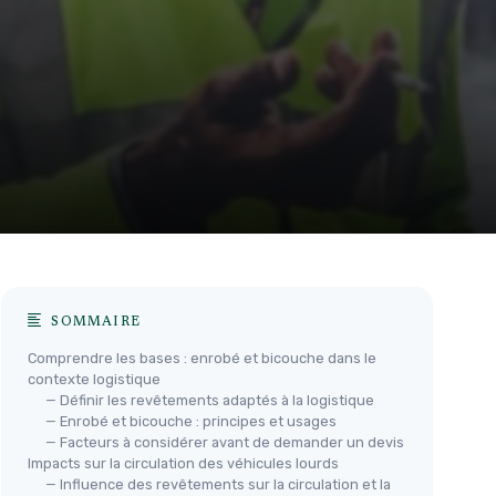
SOMMAIRE
Comprendre les bases : enrobé et bicouche dans le
contexte logistique
— Définir les revêtements adaptés à la logistique
— Enrobé et bicouche : principes et usages
— Facteurs à considérer avant de demander un devis
Impacts sur la circulation des véhicules lourds
— Influence des revêtements sur la circulation et la