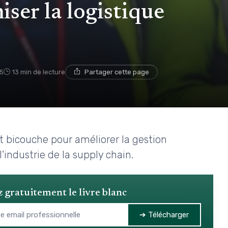
ser la logistique
5
13 min de lecture
Partager cette page
t bicouche pour améliorer la gestion
l'industrie de la supply chain.
 gratuitement le livre blanc
➔ Télécharger