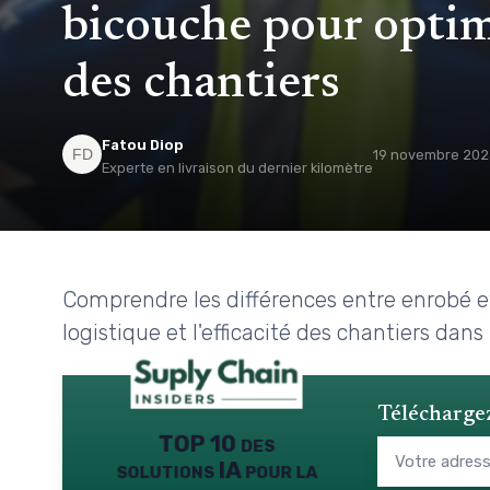
bicouche pour optimi
des chantiers
Fatou Diop
19 novembre 202
Experte en livraison du dernier kilomètre
Comprendre les différences entre enrobé e
logistique et l'efficacité des chantiers dans 
Téléchargez
TOP 10 des
solutions IA pour la