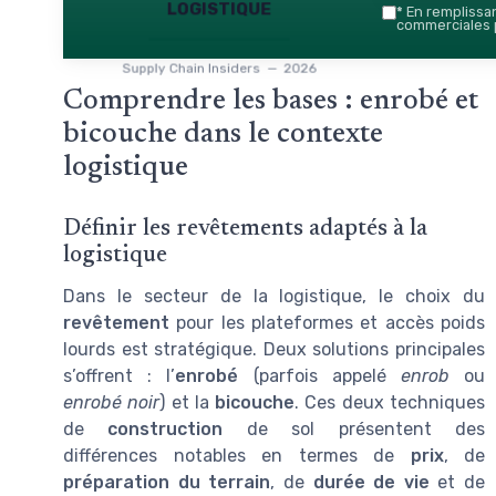
logistique
*
En remplissant
commerciales p
Supply Chain Insiders — 2026
Comprendre les bases : enrobé et
bicouche dans le contexte
logistique
Définir les revêtements adaptés à la
logistique
Dans le secteur de la logistique, le choix du
revêtement
pour les plateformes et accès poids
lourds est stratégique. Deux solutions principales
s’offrent : l’
enrobé
(parfois appelé
enrob
ou
enrobé noir
) et la
bicouche
. Ces deux techniques
de
construction
de sol présentent des
différences notables en termes de
prix
, de
préparation du terrain
, de
durée de vie
et de