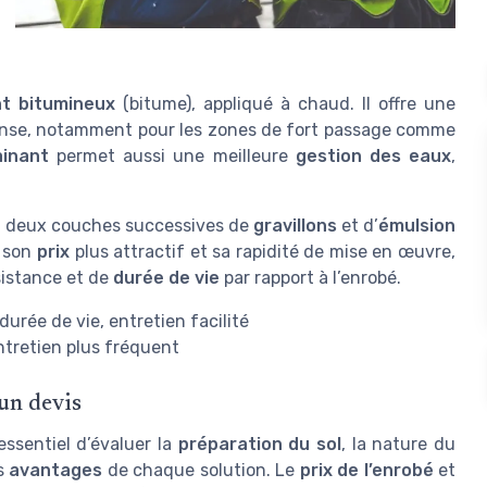
nt bitumineux
(bitume), appliqué à chaud. Il offre une
nse, notamment pour les zones de fort passage comme
ainant
permet aussi une meilleure
gestion des eaux
,
en deux couches successives de
gravillons
et d’
émulsion
r son
prix
plus attractif et sa rapidité de mise en œuvre,
istance et de
durée de vie
par rapport à l’enrobé.
durée de vie, entretien facilité
ntretien plus fréquent
un devis
t essentiel d’évaluer la
préparation du sol
, la nature du
s
avantages
de chaque solution. Le
prix de l’enrobé
et