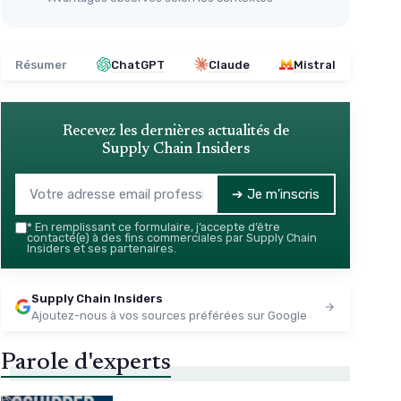
Résumer
ChatGPT
Claude
Mistral
Recevez les dernières actualités de
Supply Chain Insiders
➔ Je m'inscris
*
En remplissant ce formulaire, j’accepte d’être
contacté(e) à des fins commerciales par Supply Chain
Insiders et ses partenaires.
Supply Chain Insiders
Ajoutez-nous à vos sources préférées sur Google
Parole d'experts