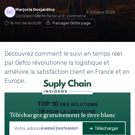
Marjorie Desjardins
5 octobre 2024
Correspondante Retail et E-commerce
18 min de lecture
Partager cette page
Découvrez comment le suivi en temps réel
par Gefco révolutionne la logistique et
améliore la satisfaction client en France et en
Europe.
TOP 10 des solutions
IA pour la logistique
Téléchargez gratuitement le livre blanc
➔ Télécharger
Supply Chain Insiders — 2026