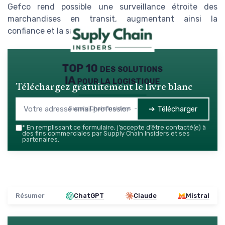
Gefco rend possible une surveillance étroite des
marchandises en transit, augmentant ainsi la
confiance et la satisfaction client.
TOP 10 des solutions
IA pour la logistique
Téléchargez gratuitement le livre blanc
➔ Télécharger
Supply Chain Insiders — 2026
*
En remplissant ce formulaire, j’accepte d’être contacté(e) à
des fins commerciales par Supply Chain Insiders et ses
partenaires.
Résumer
ChatGPT
Claude
Mistral