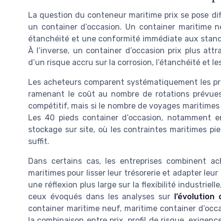
La question du conteneur maritime prix se pose di
un container d’occasion. Un container maritime n
étanchéité et une conformité immédiate aux standar
À l’inverse, un container d’occasion prix plus attra
d’un risque accru sur la corrosion, l’étanchéité et le
Les acheteurs comparent systématiquement les pri
ramenant le coût au nombre de rotations prévues
compétitif, mais si le nombre de voyages maritimes p
Les 40 pieds container d’occasion, notamment en
stockage sur site, où les contraintes maritimes p
suffit.
Dans certains cas, les entreprises combinent ac
maritimes pour lisser leur trésorerie et adapter leur
une réflexion plus large sur la flexibilité industri
ceux évoqués dans les analyses sur
l’évolution
container maritime neuf, maritime container d’occa
la combinaison entre prix, profil de risque, exigen