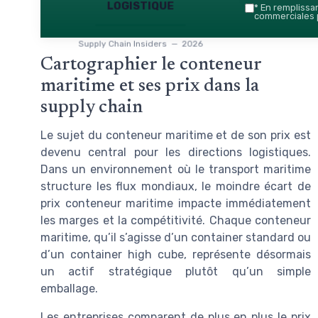
logistique
*
En remplissant
commerciales p
Supply Chain Insiders — 2026
Cartographier le conteneur
maritime et ses prix dans la
supply chain
Le sujet du conteneur maritime et de son prix est
devenu central pour les directions logistiques.
Dans un environnement où le transport maritime
structure les flux mondiaux, le moindre écart de
prix conteneur maritime impacte immédiatement
les marges et la compétitivité. Chaque conteneur
maritime, qu’il s’agisse d’un container standard ou
d’un container high cube, représente désormais
un actif stratégique plutôt qu’un simple
emballage.
Les entreprises comparent de plus en plus le prix