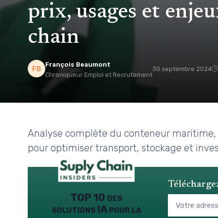
prix, usages et enje
chain
François Beaumont
30 septembre 2024
Chroniqueur Emploi et Recrutement
Analyse complète du conteneur maritime, d
pour optimiser transport, stockage et inve
Téléchargez
TOP 10 des
solutions IA pour la