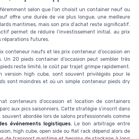
fféremment selon que l’on choisit un container neuf ou
euf offre une durée de vie plus longue, une meilleure
ds maritimes, mais son prix d’achat reste significatif.
ctif permet de réduire l’investissement initial, au prix
s réparations futures.
x conteneur neufs et les prix conteneur d’occasion en
. Un 20 pieds container d’occasion peut sembler très
ieds reste limité, le coût par trajet grimpe rapidement.
 version high cube, sont souvent privilégiés pour le
ieds sont moindres et où un simple conteneur pieds dry
hat conteneurs d’occasion et location de containers
 parc aux pics saisonniers. Cette stratégie s’inscrit dans
elle, souvent abordée lors de salons professionnels comme
 des événements logistiques
. Le bon arbitrage entre
sion, high cube, open side ou flat rack dépend alors de
ces de transport maritime et besoins de stockage à long