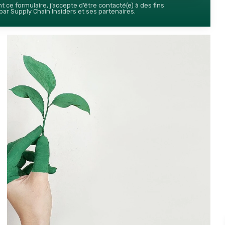
 ce formulaire, j’accepte d’être contacté(e) à des fins
ar Supply Chain Insiders et ses partenaires.