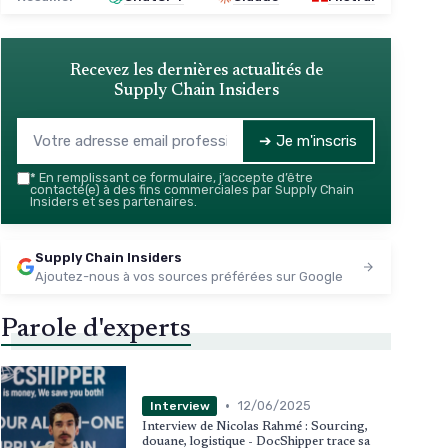
Recevez les dernières actualités de
Supply Chain Insiders
➔ Je m'inscris
*
En remplissant ce formulaire, j’accepte d’être
contacté(e) à des fins commerciales par Supply Chain
Insiders et ses partenaires.
Supply Chain Insiders
Ajoutez-nous à vos sources préférées sur Google
Parole d'experts
•
12/06/2025
Interview
Interview de Nicolas Rahmé : Sourcing,
douane, logistique - DocShipper trace sa