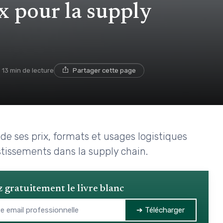
ux pour la supply
13 min de lecture
Partager cette page
e ses prix, formats et usages logistiques
stissements dans la supply chain.
 gratuitement le livre blanc
➔ Télécharger