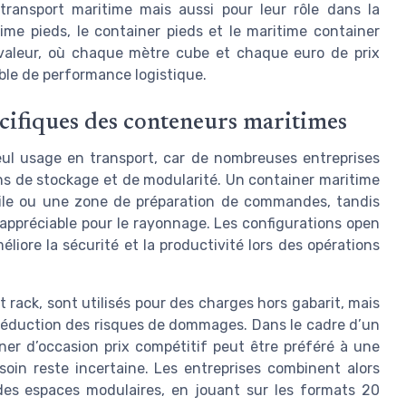
transport maritime mais aussi pour leur rôle dans la
time pieds, le container pieds et le maritime container
e valeur, où chaque mètre cube et chaque euro de prix
ble de performance logistique.
écifiques des conteneurs maritimes
eul usage en transport, car de nombreuses entreprises
ns de stockage et de modularité. Un container maritime
bile ou une zone de préparation de commandes, tandis
appréciable pour le rayonnage. Les configurations open
méliore la sécurité et la productivité lors des opérations
 rack, sont utilisés pour des charges hors gabarit, mais
 réduction des risques de dommages. Dans le cadre d’un
ner d’occasion prix compétitif peut être préféré à une
esoin reste incertaine. Les entreprises combinent alors
des espaces modulaires, en jouant sur les formats 20