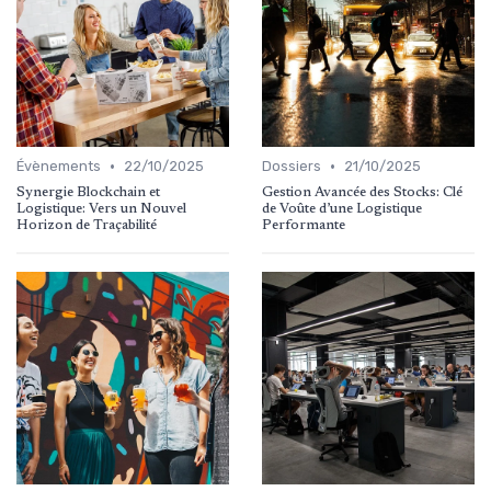
•
•
Évènements
22/10/2025
Dossiers
21/10/2025
Synergie Blockchain et
Gestion Avancée des Stocks: Clé
Logistique: Vers un Nouvel
de Voûte d’une Logistique
Horizon de Traçabilité
Performante