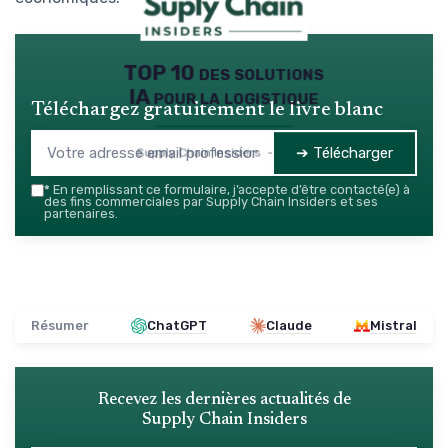
TOP 10 des solutions
IA pour la logistique
Téléchargez gratuitement le livre blanc
➔ Télécharger
Supply Chain Insiders — 2026
*
En remplissant ce formulaire, j’accepte d’être contacté(e) à
des fins commerciales par Supply Chain Insiders et ses
partenaires.
Résumer
ChatGPT
Claude
Mistral
Recevez les dernières actualités de
Supply Chain Insiders