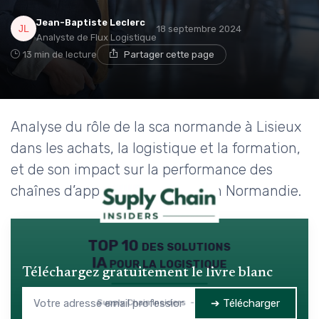
Jean-Baptiste Leclerc
18 septembre 2024
Analyste de Flux Logistique
13 min de lecture
Partager cette page
Analyse du rôle de la sca normande à Lisieux
dans les achats, la logistique et la formation,
et de son impact sur la performance des
chaînes d’approvisionnement en Normandie.
TOP 10 des solutions
IA pour la logistique
Téléchargez gratuitement le livre blanc
➔ Télécharger
Supply Chain Insiders — 2026