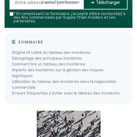
➔ Télécharger
Supply Chain Insiders — 2026
*
En remplissant ce formulaire, j’accepte d’être contacté(e) à
des fins commerciales par Supply Chain Insiders et ses
partenaires.
SOMMAIRE
Origine et utilité du tableau des incoterms
Décryptage des principaux incoterms
Comment lire un tableau des incoterms
Impacts des incoterms sur la gestion des risques
logistiques
Utilisation du tableau des incoterms dans la négociation
commerciale
Erreurs fréquentes à éviter avec le tableau des incoterms