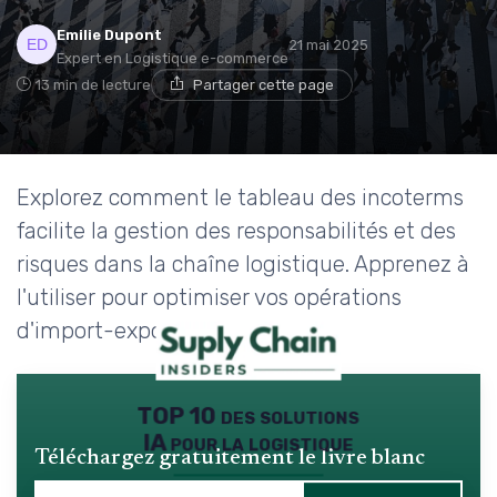
Emilie Dupont
21 mai 2025
Expert en Logistique e-commerce
13 min de lecture
Partager cette page
Explorez comment le tableau des incoterms
facilite la gestion des responsabilités et des
risques dans la chaîne logistique. Apprenez à
l'utiliser pour optimiser vos opérations
d'import-export.
TOP 10 des solutions
IA pour la logistique
Téléchargez gratuitement le livre blanc