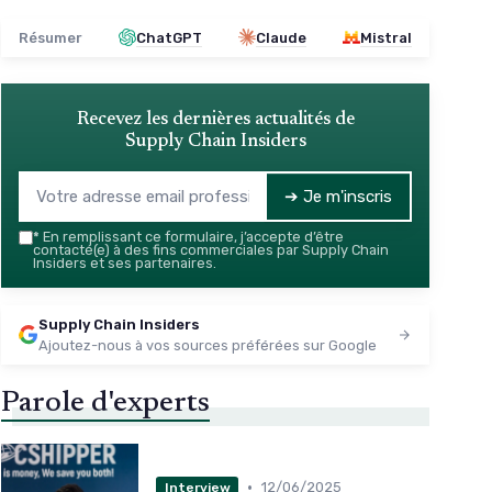
Résumer
ChatGPT
Claude
Mistral
Recevez les dernières actualités de
Supply Chain Insiders
➔ Je m'inscris
*
En remplissant ce formulaire, j’accepte d’être
contacté(e) à des fins commerciales par Supply Chain
Insiders et ses partenaires.
Supply Chain Insiders
Ajoutez-nous à vos sources préférées sur Google
Parole d'experts
•
12/06/2025
Interview