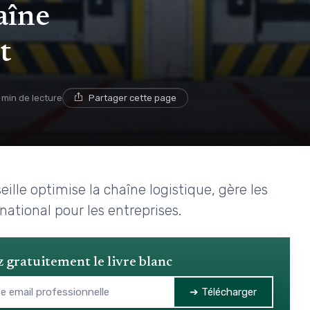
aîne
t
1 min de lecture
Partager cette page
le optimise la chaîne logistique, gère les
rnational pour les entreprises.
 gratuitement le livre blanc
➔ Télécharger