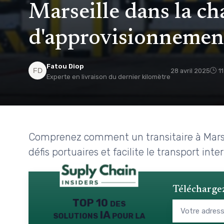
Marseille dans la ch
d'approvisionnemen
Fatou Diop
28 avril 2025
1
Experte en livraison du dernier kilomètre
Comprenez comment un transitaire à Marseil
défis portuaires et facilite le transport inte
Téléchargez
TOP 10 des
solutions IA pour la