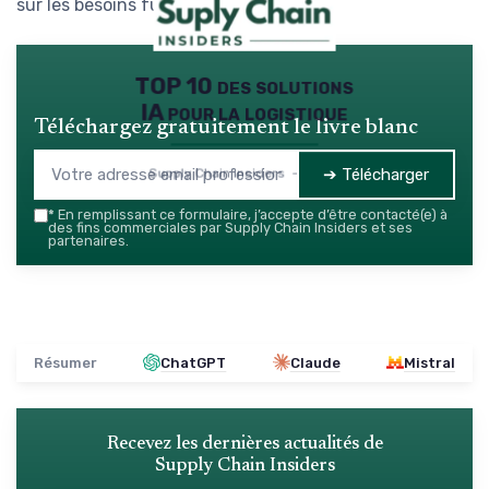
sur les besoins futurs du secteur.
TOP 10 des solutions
IA pour la logistique
Téléchargez gratuitement le livre blanc
➔ Télécharger
Supply Chain Insiders — 2026
*
En remplissant ce formulaire, j’accepte d’être contacté(e) à
des fins commerciales par Supply Chain Insiders et ses
partenaires.
Résumer
ChatGPT
Claude
Mistral
Recevez les dernières actualités de
Supply Chain Insiders