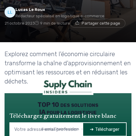
Lucas Le Roux
Rédacteur spécialisé en logistique e-commerce
21 octobre 2023
9 min de lecture
Partager cette page
Explorez comment l'économie circulaire
transforme la chaîne d'approvisionnement en
optimisant les ressources et en réduisant les
déchets.
TOP 10 des solutions
IA pour la logistique
Téléchargez gratuitement le livre blanc
➔ Télécharger
Supply Chain Insiders — 2026