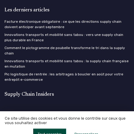
Les derniers articles
Facture électronique obligatoire : ce que les directions supply chain
doivent anticiper avant septembre
Innovations transports et mobilité sans tabou : vers une supply chain
plus durable en France
Comment le pictogramme de poubelle transforme le tri dans la supply
chain
Innovations transports et mobilité sans tabou : la supply chain française
en mutation
Pic logistique de rentrée : les arbitrages à boucler en août pour votre
entrepôt e-commerce
Supply Chain Insiders
Ce site utilise des cookies et vous donne le contrôle sur ceux que
vous souhaitez activer
Mentions légales
Politique de confidentialité
© Supply Chain Insiders 2026
Tout accepter
Personnaliser