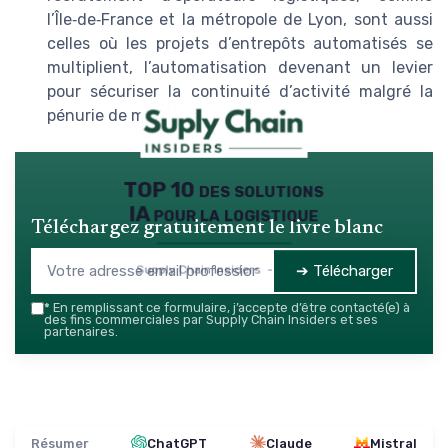
l’Île‑de‑France et la métropole de Lyon, sont aussi
celles où les projets d’entrepôts automatisés se
multiplient, l’automatisation devenant un levier
pour sécuriser la continuité d’activité malgré la
pénurie de main d’œuvre.
TOP 10 des solutions
IA pour la logistique
Téléchargez gratuitement le livre blanc
➔ Télécharger
Supply Chain Insiders — 2026
*
En remplissant ce formulaire, j’accepte d’être contacté(e) à
des fins commerciales par Supply Chain Insiders et ses
partenaires.
Résumer
ChatGPT
Claude
Mistral