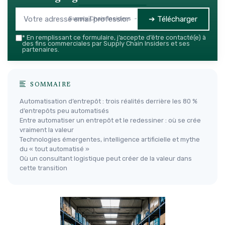
➔ Télécharger
Supply Chain Insiders — 2026
*
En remplissant ce formulaire, j’accepte d’être contacté(e) à
des fins commerciales par Supply Chain Insiders et ses
partenaires.
SOMMAIRE
Automatisation d’entrepôt : trois réalités derrière les 80 %
d’entrepôts peu automatisés
Entre automatiser un entrepôt et le redessiner : où se crée
vraiment la valeur
Technologies émergentes, intelligence artificielle et mythe
du « tout automatisé »
Où un consultant logistique peut créer de la valeur dans
cette transition