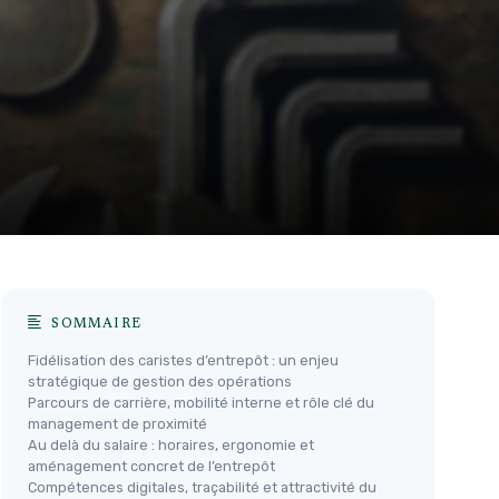
SOMMAIRE
Fidélisation des caristes d’entrepôt : un enjeu
stratégique de gestion des opérations
Parcours de carrière, mobilité interne et rôle clé du
management de proximité
Au delà du salaire : horaires, ergonomie et
aménagement concret de l’entrepôt
Compétences digitales, traçabilité et attractivité du