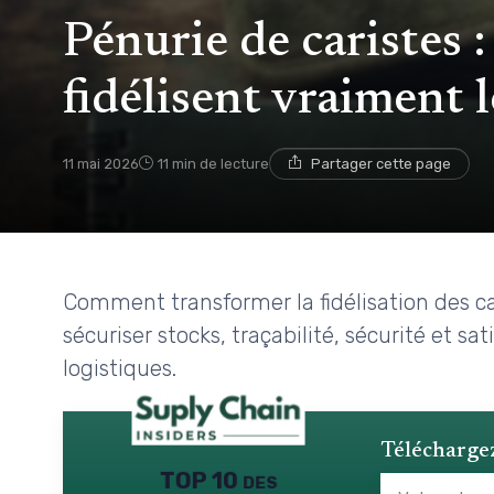
Pénurie de caristes 
fidélisent vraiment 
11 mai 2026
11 min de lecture
Partager cette page
Comment transformer la fidélisation des ca
sécuriser stocks, traçabilité, sécurité et sa
logistiques.
Téléchargez
TOP 10 des