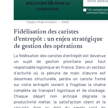
solutions IA pour la
logistique
*
En remplissant
commerciales p
Supply Chain Insiders — 2026
Fidélisation des caristes
d’entrepôt : un enjeu stratégique
de gestion des opérations
La fidélisation des caristes d’entrepôt est devenue
un sujet de gestion prioritaire pour tout
responsable logistique en France. Dans un secteur
d’activité où la pénurie de main d’œuvre est
désormais structurelle, perdre un cariste formé
sur votre entrepôt revient à fragiliser la chaîne
complète de transport logistique et de stockage.
Chaque départ non anticipé dégrade la
productivité métier, la satisfaction client et la
sécurité, bien au delà du simple coût de