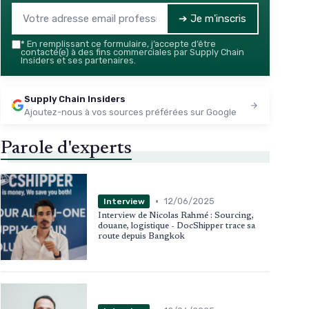
➔ Je m'inscris
*
En remplissant ce formulaire, j’accepte d’être
contacté(e) à des fins commerciales par Supply Chain
Insiders et ses partenaires.
Supply Chain Insiders
Ajoutez-nous à vos sources préférées sur Google
Parole d'experts
•
12/06/2025
Interview
Interview de Nicolas Rahmé : Sourcing,
douane, logistique - DocShipper trace sa
route depuis Bangkok