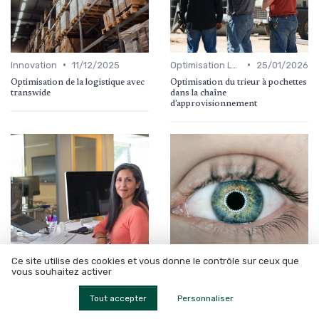
•
•
Innovation
11/12/2025
Optimisation Logistique
25/01/2026
Optimisation de la logistique avec
Optimisation du trieur à pochettes
transwide
dans la chaîne
d'approvisionnement
Ce site utilise des cookies et vous donne le contrôle sur ceux que
vous souhaitez activer
•
•
Optimisation Logistique
07/01/2026
Innovation
11/12/2025
Tout accepter
Personnaliser
Optimiser les services de
Optimisez vos opérations grâce
transport en messagerie
au devis automatisé