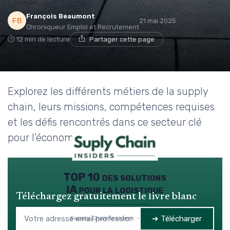
François Beaumont
21 mai 2025
Chroniqueur Emploi et Recrutement
12 min de lecture
Partager cette page
Explorez les différents métiers de la supply
chain, leurs missions, compétences requises
et les défis rencontrés dans ce secteur clé
pour l'économie.
TOP 10 des solutions
IA pour la logistique
Téléchargez gratuitement le livre blanc
➔ Télécharger
Supply Chain Insiders — 2026