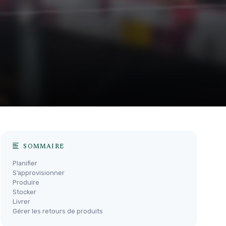
SOMMAIRE
Planifier
S’approvisionner
Produire
Stocker
Livrer
Gérer les retours de produits