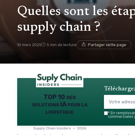
Quelles sont les étap
supply chain ?
10 mars 2025
5 min de lecture
Partager cette page
Téléchargez
TOP 10 des
solutions IA pour la
logistique
*
En remplissant
commerciales p
Supply Chain Insiders — 2026