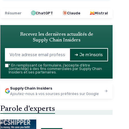
Résumer
ChatGPT
Claude
Mistral
Recevez les dernières actualités de
Supply Chain Insiders
➔ Je m'inscris
*
En remplissant ce formulaire, j’accepte d’être
contacté(e) à des fins commerciales par Supply Chain
Insiders et ses partenaires.
Supply Chain Insiders
Ajoutez-nous à vos sources préférées sur Google
Parole d'experts