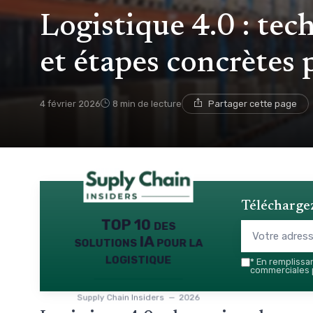
Logistique 4.0 : tec
et étapes concrètes p
4 février 2026
8 min de lecture
Partager cette page
Téléchargez
TOP 10 des
solutions IA pour la
logistique
*
En remplissant
commerciales p
Supply Chain Insiders — 2026