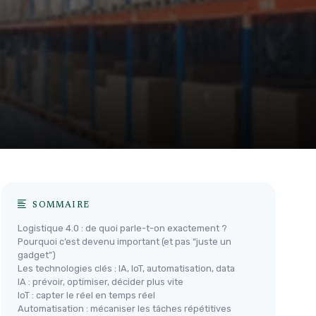
SOMMAIRE
Logistique 4.0 : de quoi parle-t-on exactement ?
Pourquoi c’est devenu important (et pas “juste un
gadget”)
Les technologies clés : IA, IoT, automatisation, data
IA : prévoir, optimiser, décider plus vite
IoT : capter le réel en temps réel
Automatisation : mécaniser les tâches répétitives