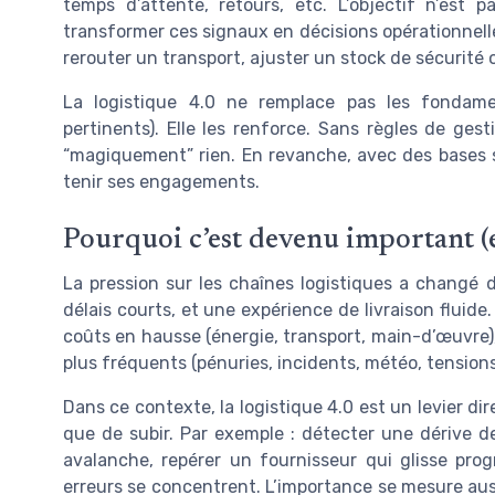
temps d’attente, retours, etc. L’objectif n’est 
transformer ces signaux en décisions opérationnelles
rerouter un transport, ajuster un stock de sécurité 
La logistique 4.0 ne remplace pas les fondamen
pertinents). Elle les renforce. Sans règles de ges
“magiquement” rien. En revanche, avec des bases so
tenir ses engagements.
Pourquoi c’est devenu important (e
La pression sur les chaînes logistiques a changé de
délais courts, et une expérience de livraison fluid
coûts en hausse (énergie, transport, main-d’œuvre),
plus fréquents (pénuries, incidents, météo, tension
Dans ce contexte, la logistique 4.0 est un levier dir
que de subir. Par exemple : détecter une dérive d
avalanche, repérer un fournisseur qui glisse prog
erreurs se concentrent. L’importance se mesure aussi 