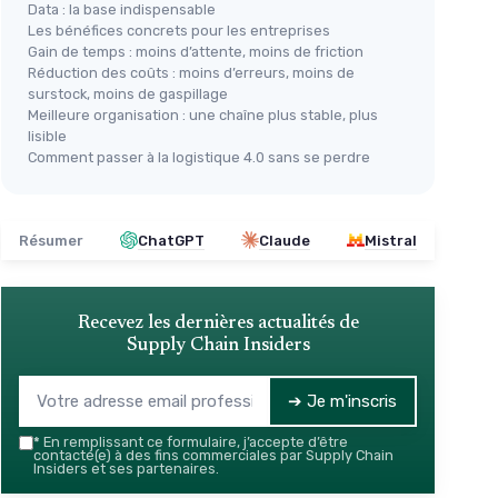
Data : la base indispensable
Les bénéfices concrets pour les entreprises
Gain de temps : moins d’attente, moins de friction
Réduction des coûts : moins d’erreurs, moins de
surstock, moins de gaspillage
Meilleure organisation : une chaîne plus stable, plus
lisible
Comment passer à la logistique 4.0 sans se perdre
Résumer
ChatGPT
Claude
Mistral
Recevez les dernières actualités de
Supply Chain Insiders
➔ Je m'inscris
*
En remplissant ce formulaire, j’accepte d’être
contacté(e) à des fins commerciales par Supply Chain
Insiders et ses partenaires.