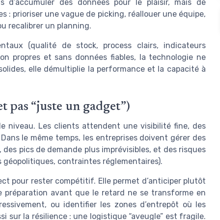
pas d’accumuler des données pour le plaisir, mais de
 : prioriser une vague de picking, réallouer une équipe,
ou recalibrer un planning.
taux (qualité de stock, process clairs, indicateurs
tion propres et sans données fiables, la technologie ne
lides, elle démultiplie la performance et la capacité à
t pas “juste un gadget”)
 niveau. Les clients attendent une visibilité fine, des
e. Dans le même temps, les entreprises doivent gérer des
 des pics de demande plus imprévisibles, et des risques
s géopolitiques, contraintes réglementaires).
ect pour rester compétitif. Elle permet d’anticiper plutôt
e préparation avant que le retard ne se transforme en
ressivement, ou identifier les zones d’entrepôt où les
sur la résilience : une logistique “aveugle” est fragile.