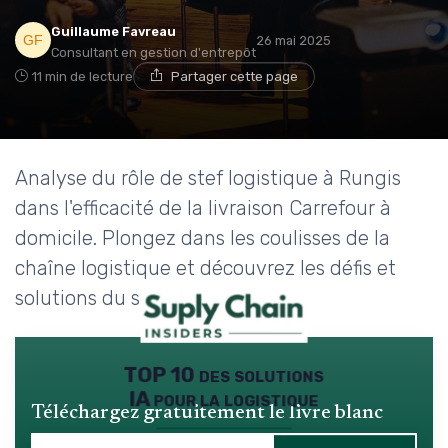
Guillaume Favreau
26 mai 2025
Consultant en gestion d'entrepôt
11 min de lecture
Partager cette page
Analyse du rôle de stef logistique à Rungis
dans l'efficacité de la livraison Carrefour à
domicile. Plongez dans les coulisses de la
chaîne logistique et découvrez les défis et
solutions du secteur.
TOP 10 des solutions
IA pour la logistique
Téléchargez gratuitement le livre blanc