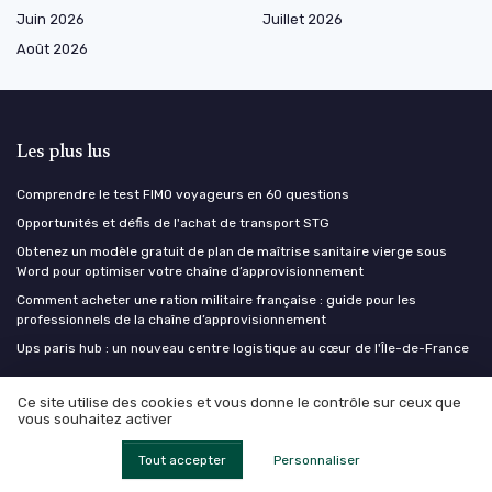
Juin 2026
Juillet 2026
Août 2026
Les plus lus
Comprendre le test FIMO voyageurs en 60 questions
Opportunités et défis de l'achat de transport STG
Obtenez un modèle gratuit de plan de maîtrise sanitaire vierge sous
Word pour optimiser votre chaîne d’approvisionnement
Comment acheter une ration militaire française : guide pour les
professionnels de la chaîne d’approvisionnement
Ups paris hub : un nouveau centre logistique au cœur de l'Île-de-France
Les derniers articles
Ce site utilise des cookies et vous donne le contrôle sur ceux que
vous souhaitez activer
Facture électronique obligatoire : ce que les directions supply chain
Tout accepter
Personnaliser
doivent anticiper avant septembre