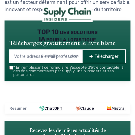
est un facteur déterminant pour offrir un service fiable,
innovant et responsable sur l’ensemble du territoire.
TOP 10 des solutions
IA pour la logistique
Téléchargez gratuitement le livre blanc
➔ Télécharger
Supply Chain Insiders — 2026
*
En remplissant ce formulaire, j’accepte d’être contacté(e) à
des fins commerciales par Supply Chain Insiders et ses
partenaires.
Résumer
ChatGPT
Claude
Mistral
Recevez les dernières actualités de