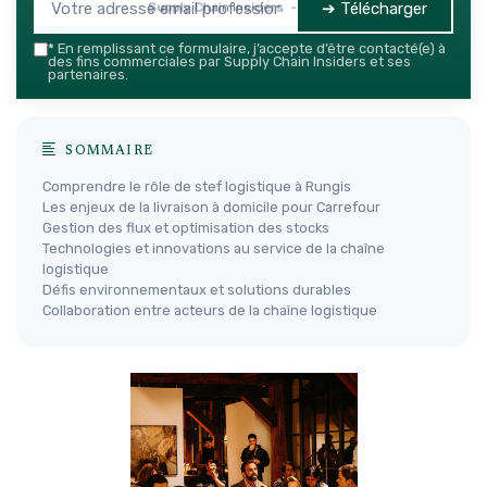
➔ Télécharger
Supply Chain Insiders — 2026
*
En remplissant ce formulaire, j’accepte d’être contacté(e) à
des fins commerciales par Supply Chain Insiders et ses
partenaires.
SOMMAIRE
Comprendre le rôle de stef logistique à Rungis
Les enjeux de la livraison à domicile pour Carrefour
Gestion des flux et optimisation des stocks
Technologies et innovations au service de la chaîne
logistique
Défis environnementaux et solutions durables
Collaboration entre acteurs de la chaîne logistique