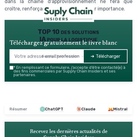
dans la chaîne d'approvisionnement ne fera que
croître, renforçant leur présence et leur importance.
TOP 10 des solutions
IA pour la logistique
Téléchargez gratuitement le livre blanc
➔ Télécharger
Supply Chain Insiders — 2026
*
En remplissant ce formulaire, j’accepte d’être contacté(e) à
des fins commerciales par Supply Chain Insiders et ses
partenaires.
Résumer
ChatGPT
Claude
Mistral
Recevez les dernières actualités de