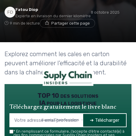
Fatou Diop
8 octobre 2025
Experte en livraison du dernier kilomètre
9 min de lecture
Partager cette page
Explorez comment les cales en carton
peuvent améliorer l'efficacité et la durabilité
dans la chaîne d'approvisionnement.
TOP 10 des solutions
IA pour la logistique
Téléchargez gratuitement le livre blanc
➔ Télécharger
Supply Chain Insiders — 2026
*
En remplissant ce formulaire, j’accepte d’être contacté(e) à
des fins commerciales par Supply Chain Insiders et ses