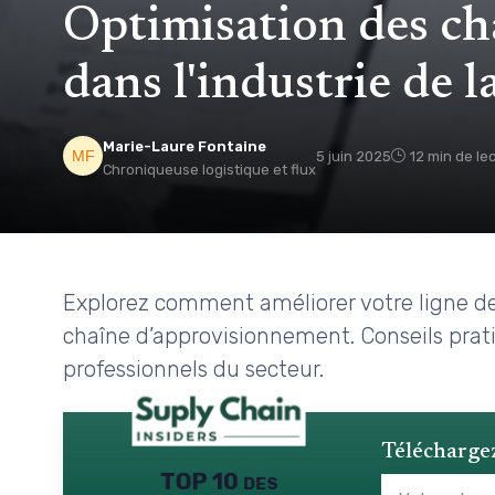
Optimisation des ch
dans l'industrie de l
Marie-Laure Fontaine
5 juin 2025
12 min de le
Chroniqueuse logistique et flux
Explorez comment améliorer votre ligne de 
chaîne d’approvisionnement. Conseils prati
professionnels du secteur.
Téléchargez
TOP 10 des