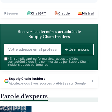
Résumer
ChatGPT
Claude
Mistral
Recevez les dernières actualités de
Supply Chain Insiders
➔ Je m'inscris
*
En remplissant ce formulaire, j’accepte d’être
contacté(e) à des fins commerciales par Supply Chain
Insiders et ses partenaires.
Supply Chain Insiders
Ajoutez-nous à vos sources préférées sur Google
Parole d'experts