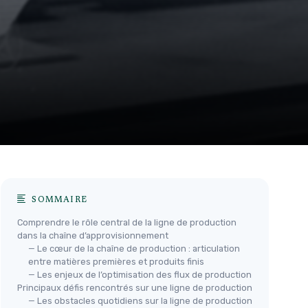
SOMMAIRE
Comprendre le rôle central de la ligne de production
dans la chaîne d’approvisionnement
— Le cœur de la chaîne de production : articulation
entre matières premières et produits finis
— Les enjeux de l’optimisation des flux de production
Principaux défis rencontrés sur une ligne de production
— Les obstacles quotidiens sur la ligne de production