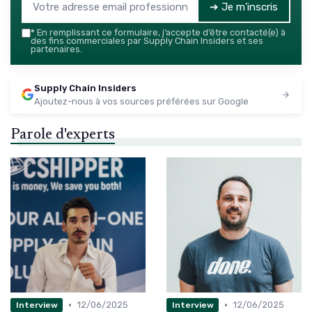
➔ Je m'inscris
*
En remplissant ce formulaire, j’accepte d’être contacté(e) à
des fins commerciales par Supply Chain Insiders et ses
partenaires.
Supply Chain Insiders
Ajoutez-nous à vos sources préférées sur Google
Parole d'experts
•
•
12/06/2025
12/06/2025
Interview
Interview