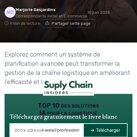
Marjorie Desjardins
10 juin 2025
Correspondante Retail et E-commerce
9 min de lecture
Partager cette page
Explorez comment un système de
planification avancée peut transformer la
gestion de la chaîne logistique en améliorant
l'efficacité et la réactivité.
TOP 10 des solutions
IA pour la logistique
Téléchargez gratuitement le livre blanc
➔ Télécharger
Supply Chain Insiders — 2026