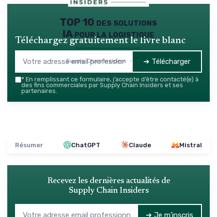
TOP 10 des solutions
IA pour la logistique
Téléchargez gratuitement le livre blanc
➔ Télécharger
Supply Chain Insiders — 2026
*
En remplissant ce formulaire, j’accepte d’être contacté(e) à
des fins commerciales par Supply Chain Insiders et ses
partenaires.
Résumer
ChatGPT
Claude
Mistral
Recevez les dernières actualités de
Supply Chain Insiders
➔ Je m'inscris