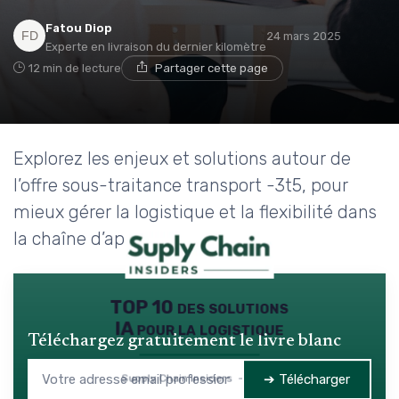
Fatou Diop
24 mars 2025
Experte en livraison du dernier kilomètre
12 min de lecture
Partager cette page
Explorez les enjeux et solutions autour de
l’offre sous-traitance transport -3t5, pour
mieux gérer la logistique et la flexibilité dans
la chaîne d’approvisionnement.
TOP 10 des solutions
IA pour la logistique
Téléchargez gratuitement le livre blanc
➔ Télécharger
Supply Chain Insiders — 2026