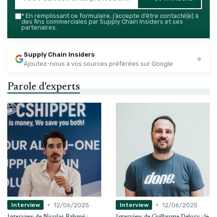
*
En remplissant ce formulaire, j’accepte d’être contacté(e) à
des fins commerciales par Supply Chain Insiders et ses
partenaires.
Supply Chain Insiders
Ajoutez-nous à vos sources préférées sur Google
Parole d'experts
•
•
12/06/2025
12/06/2025
Interview
Interview
Interview de Nicolas Rahmé :
Interview de Guillaume Delory : le