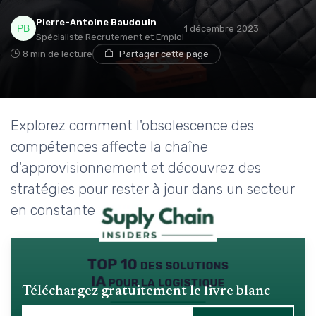
Pierre-Antoine Baudouin
1 décembre 2023
Spécialiste Recrutement et Emploi
8 min de lecture
Partager cette page
Explorez comment l'obsolescence des
compétences affecte la chaîne
d'approvisionnement et découvrez des
stratégies pour rester à jour dans un secteur
en constante évolution.
TOP 10 des solutions
IA pour la logistique
Téléchargez gratuitement le livre blanc