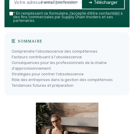
➔ Télécharger
Supply Chain Insiders — 2026
*
En remplissant ce formulaire, j’accepte d’être contacté(e) à
des fins commerciales par Supply Chain Insiders et ses
partenaires.
SOMMAIRE
Comprendre l'obsolescence des compétences
Facteurs contribuant à l'obsolescence
Conséquences pour les professionnels de la chaîne
d'approvisionnement
Stratégies pour contrer l'obsolescence
Rôle des entreprises dans la gestion des compétences
Tendances futures et préparation