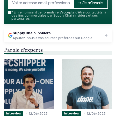
➔ Je m'inscris
*
En remplissant ce formulaire, j’accepte d’être contacté(e) à
des fins commerciales par Supply Chain Insiders et ses
partenaires.
Supply Chain Insiders
Ajoutez-nous à vos sources préférées sur Google
Parole d'experts
•
•
12/06/2025
12/06/2025
Interview
Interview