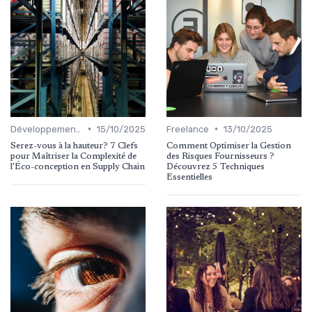
•
•
Développement personnel
15/10/2025
Freelance
13/10/2025
Serez-vous à la hauteur? 7 Clefs
Comment Optimiser la Gestion
pour Maîtriser la Complexité de
des Risques Fournisseurs ?
l'Éco-conception en Supply Chain
Découvrez 5 Techniques
Essentielles