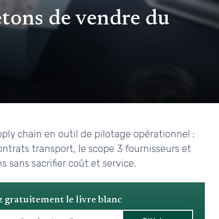
êtons de vendre du
y chain en outil de pilotage opérationnel :
ntrats transport, le scope 3 fournisseurs et
s sans sacrifier coût et service.
 gratuitement le livre blanc