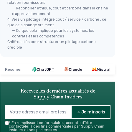
relation fournisseurs
— Réconcilier éthique, coût et carbone dans la chaîne
d’approvisionnement
4. Vers un pilotage intégré coût / service / carbone : ce
que cela change vraiment
— Ce que cela implique pour les systèmes, les
contrats et les compétences
Chiffres clés pour structurer un pilotage carbone
crédible
Résumer
ChatGPT
Claude
Mistral
Recevez les dernières actualités de
Supply Chain Insiders
➔ Je m'inscris
*
En remplissant ce formulaire, j’accepte d’être
contacté(e) à des fins commerciales par Supply Chain
Insiders et ses partenaires.