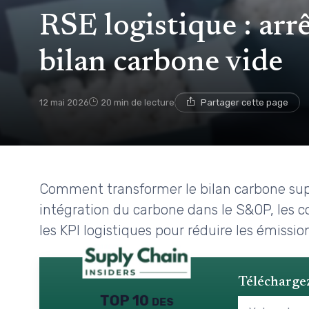
RSE logistique : arr
bilan carbone vide
12 mai 2026
20 min de lecture
Partager cette page
Comment transformer le bilan carbone suppl
intégration du carbone dans le S&OP, les co
les KPI logistiques pour réduire les émission
Téléchargez
TOP 10 des