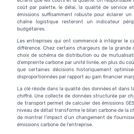
écrans que les coûts et la qualité. Un responsable 
coût par palette, le délai, la qualité de service 
émissions suffisamment robuste pour éclairer un a
chaîne logistique resteront un indicateur pér
budgétaires.
Les entreprises qui ont commencé à intégrer le car
différence. Chez certains chargeurs de la grande di
choix de schéma de distribution ou de mutualisat
d’empreinte carbone par unité livrée, en plus du co
que certaines décisions historiquement optimis
disproportionnées par rapport au gain financier marg
La clé réside dans la qualité des données et dans l
chiffré. Une collecte de données structurée par c
de transport permet de calculer des émissions GES
niveau de détail transforme le bilan carbone de la ch
de montrer l’impact d’un changement de fourniss
émissions carbone de l’entreprise.