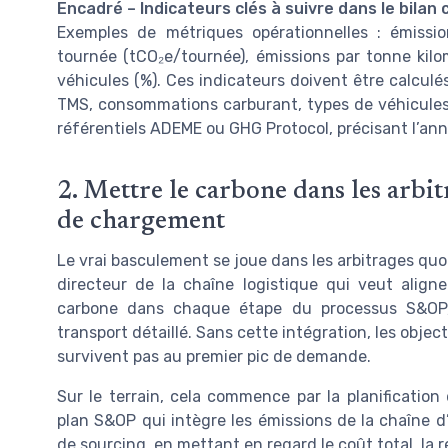
Encadré – Indicateurs clés à suivre dans le bilan
Exemples de métriques opérationnelles : émission
tournée (tCO₂e/tournée), émissions par tonne kil
véhicules (%). Ces indicateurs doivent être calculé
TMS, consommations carburant, types de véhicules
référentiels ADEME ou GHG Protocol, précisant l’année
2. Mettre le carbone dans les arbi
de chargement
Le vrai basculement se joue dans les arbitrages quot
directeur de la chaîne logistique qui veut aligne
carbone dans chaque étape du processus S&OP, 
transport détaillé. Sans cette intégration, les obje
survivent pas au premier pic de demande.
Sur le terrain, cela commence par la planificati
plan S&OP qui intègre les émissions de la chaîne 
de sourcing, en mettant en regard le coût total, la 