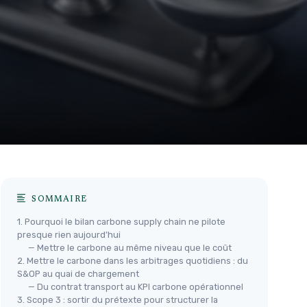
SOMMAIRE
1. Pourquoi le bilan carbone supply chain ne pilote
presque rien aujourd’hui
— Mettre le carbone au même niveau que le coût
2. Mettre le carbone dans les arbitrages quotidiens : du
S&OP au quai de chargement
— Du contrat transport au KPI carbone opérationnel
3. Scope 3 : sortir du prétexte pour structurer la