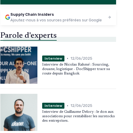
Supply Chain Insiders
Ajoutez-nous à vos sources préférées sur Google
Parole d'experts
•
12/06/2025
Interview
Interview de Nicolas Rahmé : Sourcing,
douane, logistique - DocShipper trace sa
route depuis Bangkok
•
12/06/2025
Interview
Interview de Guillaume Delory : le don aux
associations pour rentabiliser les surstocks
des entreprises.