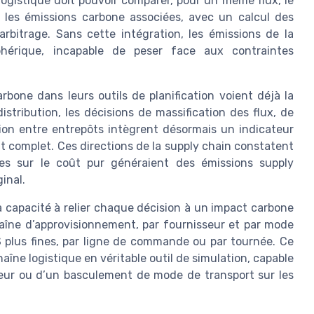
logistique doit pouvoir comparer, pour un même flux, le
et les émissions carbone associées, avec un calcul des
rbitrage. Sans cette intégration, les émissions de la
iphérique, incapable de peser face aux contraintes
bone dans leurs outils de planification voient déjà la
stribution, les décisions de massification des flux, de
ion entre entrepôts intègrent désormais un indicateur
ût complet. Ces directions de la supply chain constatent
ées sur le coût pur généraient des émissions supply
inal.
a capacité à relier chaque décision à un impact carbone
haîne d’approvisionnement, par fournisseur et par mode
 plus fines, par ligne de commande ou par tournée. Ce
aîne logistique en véritable outil de simulation, capable
eur ou d’un basculement de mode de transport sur les