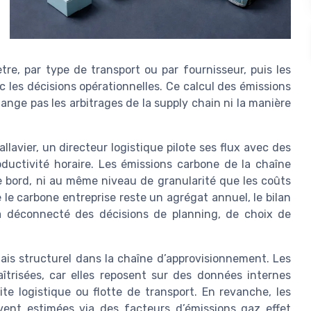
e, par type de transport ou par fournisseur, puis les
c les décisions opérationnelles. Ce calcul des émissions
ange pas les arbitrages de la supply chain ni la manière
avier, un directeur logistique pilote ses flux avec des
oductivité horaire. Les émissions carbone de la chaîne
e bord, ni au même niveau de granularité que les coûts
 le carbone entreprise reste un agrégat annuel, le bilan
a déconnecté des décisions de planning, de choix de
ais structurel dans la chaîne d’approvisionnement. Les
îtrisées, car elles reposent sur des données internes
ite logistique ou flotte de transport. En revanche, les
vent estimées via des facteurs d’émissions gaz effet