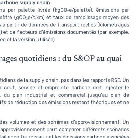
 carbone supply chain
s par palette livrée (kgCO₂e/palette), émissions par
omètre (gCO₂e/t.km) et taux de remplissage moyen des
s à partir de données de transport réelles (kilométrages
) et de facteurs d’émissions documentés (par exemple,
 et la version utilisée).
trages quotidiens : du S&OP au quai
idiens de la supply chain, pas dans les rapports RSE. Un
r coût, service et empreinte carbone doit injecter le
du plan industriel et commercial jusqu’au plan de
ctifs de réduction des émissions restent théoriques et ne
on des volumes et des schémas d’approvisionnement. Un
d’approvisionnement peut comparer différents scénarios
résilience fournisseur et les émissions carbone associées