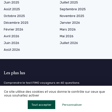
Juin 2025
Juillet 2025
Août 2025
Septembre 2025
Octobre 2025
Novembre 2025
Décembre 2025
Janvier 2026
Février 2026
Mars 2026
Avril 2026
Mai 2026
Juin 2026
Juillet 2026
Août 2026
Les plus lus
Comprendre le test FIMO voyageurs en 60 questions
Opportunités et défis de l'achat de transport STG
Ce site utilise des cookies et vous donne le contrôle sur ceux que
vous souhaitez activer
Obtenez un modèle gratuit de plan de maîtrise sanitaire vierge sous
Word pour optimiser votre chaîne d’approvisionnement
Tout accepter
Personnaliser
Comment acheter une ration militaire française : guide pour les
professionnels de la chaîne d’approvisionnement