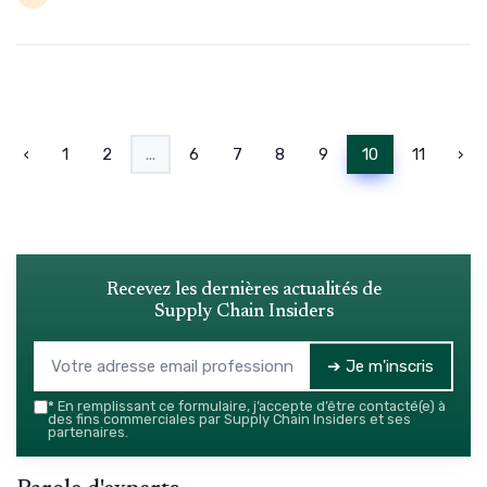
‹
1
2
...
6
7
8
9
10
11
›
Recevez les dernières actualités de
Supply Chain Insiders
➔ Je m'inscris
*
En remplissant ce formulaire, j’accepte d’être contacté(e) à
des fins commerciales par Supply Chain Insiders et ses
partenaires.