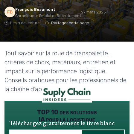
François Beaumont
27 mars 2025
Chroniqueur Emploi et Recrutement
11 min de lecture
Partager cette page
Tout savoir sur la roue de transpalette :
critères de choix, matériaux, entretien et
impact sur la performance logistique.
Conseils pratiques pour les professionnels de
la chaîne d'approvisionnement.
TOP 10 des solutions
IA pour la logistique
Téléchargez gratuitement le livre blanc