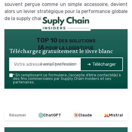
souvent perçue comme un simple accessoire, devient
alors un levier stratégique pour la performance globale
de la supply chain.
TOP 10 des solutions
IA pour la logistique
Téléchargez gratuitement le livre blanc
➔ Télécharger
Supply Chain Insiders — 2026
*
En remplissant ce formulaire, j’accepte d’être contacté(e) à
des fins commerciales par Supply Chain Insiders et ses
partenaires.
Résumer
ChatGPT
Claude
Mistral