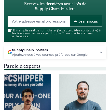
Recevez les dernières actualités de
Supply Chain Insiders
➔ Je m'inscris
*
En remplissant ce formulaire, j’accepte d’être contacté(e) à
des fins commerciales par Supply Chain Insiders et ses
partenaires.
Supply Chain Insiders
Ajoutez-nous à vos sources préférées sur Google
Parole d'experts