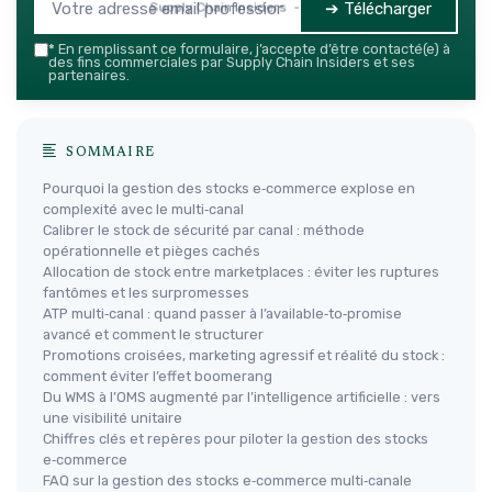
➔ Télécharger
Supply Chain Insiders — 2026
*
En remplissant ce formulaire, j’accepte d’être contacté(e) à
des fins commerciales par Supply Chain Insiders et ses
partenaires.
SOMMAIRE
Pourquoi la gestion des stocks e‑commerce explose en
complexité avec le multi‑canal
Calibrer le stock de sécurité par canal : méthode
opérationnelle et pièges cachés
Allocation de stock entre marketplaces : éviter les ruptures
fantômes et les surpromesses
ATP multi‑canal : quand passer à l’available‑to‑promise
avancé et comment le structurer
Promotions croisées, marketing agressif et réalité du stock :
comment éviter l’effet boomerang
Du WMS à l’OMS augmenté par l’intelligence artificielle : vers
une visibilité unitaire
Chiffres clés et repères pour piloter la gestion des stocks
e‑commerce
FAQ sur la gestion des stocks e‑commerce multi‑canale