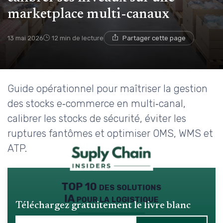
marketplace multi-canaux
13 mai 2026
12 min de lecture
Partager cette page
Guide opérationnel pour maîtriser la gestion
des stocks e‑commerce en multi‑canal,
calibrer les stocks de sécurité, éviter les
ruptures fantômes et optimiser OMS, WMS et
ATP.
TOP 10 des solutions
IA pour la logistique
Téléchargez gratuitement le livre blanc