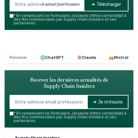
➔ Télécharger
Supply Chain Insiders — 2026
*
En remplissant ce formulaire, j’accepte d’être contacté(e) à
des fins commerciales par Supply Chain Insiders et ses
partenaires.
Résumer
ChatGPT
Claude
Mistral
Recevez les dernières actualités de
Supply Chain Insiders
➔ Je m'inscris
*
En remplissant ce formulaire, j’accepte d’être contacté(e) à
des fins commerciales par Supply Chain Insiders et ses
partenaires.
Supply Chain Insiders